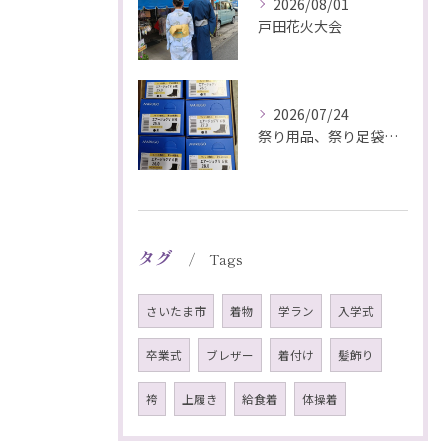
2026/08/01
戸田花火大会
2026/07/24
祭り用品、祭り足袋特価販売中
タグ
Tags
さいたま市
着物
学ラン
入学式
卒業式
ブレザー
着付け
髪飾り
袴
上履き
給食着
体操着