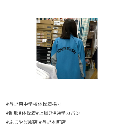
#与野東中学校体操着採寸
#制服#体操着#上履き#通学カバン
#ふじや呉服店 #与野本町店