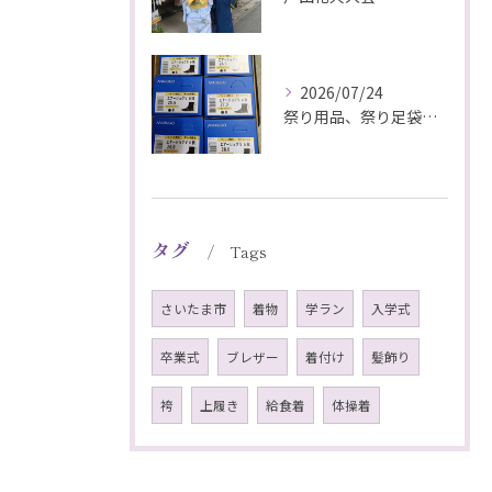
2026/07/24
祭り用品、祭り足袋特価販売中
タグ
Tags
さいたま市
着物
学ラン
入学式
卒業式
ブレザー
着付け
髪飾り
袴
上履き
給食着
体操着