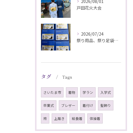
2026/08/01
戸田花火大会
2026/07/24
祭り用品、祭り足袋特価販売中
タグ
Tags
さいたま市
着物
学ラン
入学式
卒業式
ブレザー
着付け
髪飾り
袴
上履き
給食着
体操着