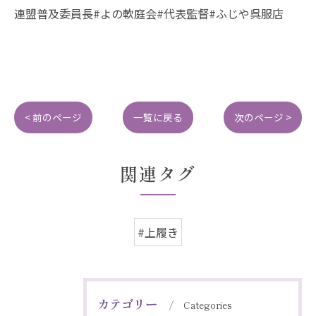
連盟普及委員長#よの軟庭会#代表監督#ふじや呉服店
< 前のページ
一覧に戻る
次のページ >
関連タグ
#上履き
カテゴリー
Categories