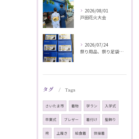
2026/08/01
戸田花火大会
2026/07/24
祭り用品、祭り足袋特価販売中
タグ
Tags
さいたま市
着物
学ラン
入学式
卒業式
ブレザー
着付け
髪飾り
袴
上履き
給食着
体操着