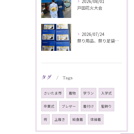
2026/08/01
戸田花火大会
2026/07/24
祭り用品、祭り足袋特価販売中
タグ
Tags
さいたま市
着物
学ラン
入学式
卒業式
ブレザー
着付け
髪飾り
袴
上履き
給食着
体操着