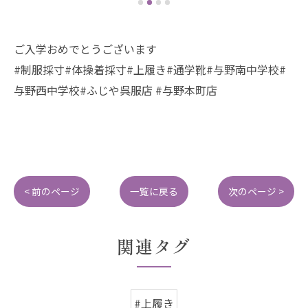
ご入学おめでとうございます
#制服採寸#体操着採寸#上履き#通学靴#与野南中学校#
与野西中学校#ふじや呉服店 #与野本町店
< 前のページ
一覧に戻る
次のページ >
関連タグ
#上履き