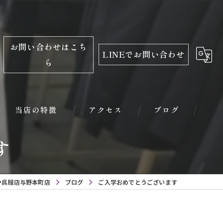
お問い合わせはこち
LINEでお問い合わせ
ら
当店の特徴
アクセス
ブログ
す
振袖
レンタル
や呉服店与野本町店
ブログ
ご入学おめでとうございます
学生服
小学校入学用品