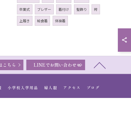
卒業式
ブレザー
着付け
髪飾り
袴
上履き
給食着
体操着
はこちら
LINEでお問い合わせ
服
小学校入学用品
婦人服
アクセス
ブログ