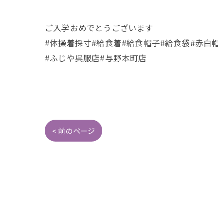
ご入学おめでとうございます
#体操着採寸#給食着#給食帽子#給食袋#赤白
#ふじや呉服店#与野本町店
< 前のページ