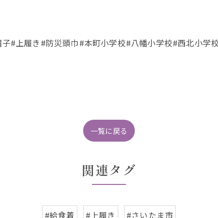
帽子#上履き#防災頭巾#本町小学校#八幡小学校#西北小学
一覧に戻る
関連タグ
#給食着
#上履き
#さいたま市