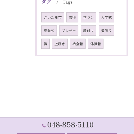
タグ
Tags
さいたま市
着物
学ラン
入学式
卒業式
ブレザー
着付け
髪飾り
袴
上履き
給食着
体操着
048-858-5110