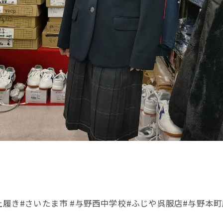
上履き#さいたま市 #与野西中学校#ふじや呉服店#与野本町