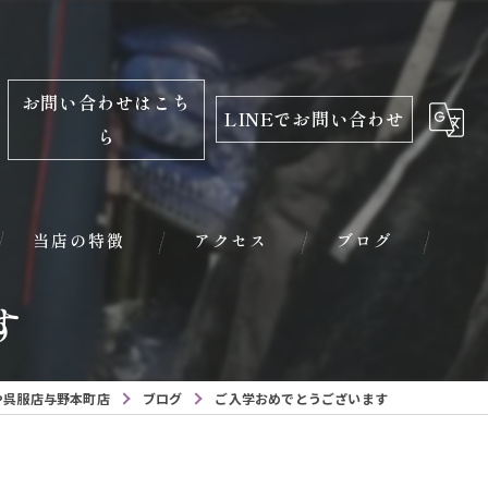
お問い合わせはこち
LINEでお問い合わせ
ら
当店の特徴
アクセス
ブログ
す
振袖
レンタル
や呉服店与野本町店
ブログ
ご入学おめでとうございます
学生服
小学校入学用品