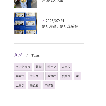
2026/07/24
祭り用品、祭り足袋特価販売中
タグ
Tags
さいたま市
着物
学ラン
入学式
卒業式
ブレザー
着付け
髪飾り
袴
上履き
給食着
体操着