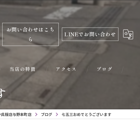
お問い合わせはこち
LINEでお問い合わせ
ら
当店の特徴
アクセス
ブログ
す
振袖
レンタル
や呉服店与野本町店
ブログ
七五三おめでとうございます
学生服
小学校入学用品