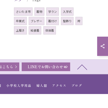
さいたま市
着物
学ラン
入学式
卒業式
ブレザー
着付け
髪飾り
袴
上履き
給食着
体操着
はこちら
LINEでお問い合わせ
服
小学校入学用品
婦人服
アクセス
ブログ