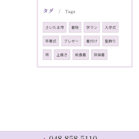
タグ
Tags
さいたま市
着物
学ラン
入学式
卒業式
ブレザー
着付け
髪飾り
袴
上履き
給食着
体操着
048-858-5110