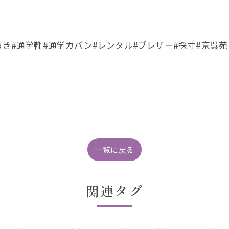
履き#通学靴#通学カバン#レンタル#ブレザー#採寸#京呉苑
一覧に戻る
関連タグ