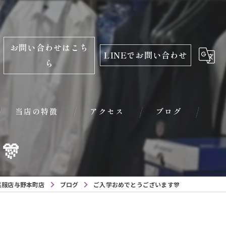
お問い合わせはこち
LINEでお問い合わせ
ら
当店の特徴
アクセス
ブログ
🎊
振袖
レンタル
呉服店与野本町店
ブログ
ご入学おめでとうございます🎊
学生服
小学校入学用品