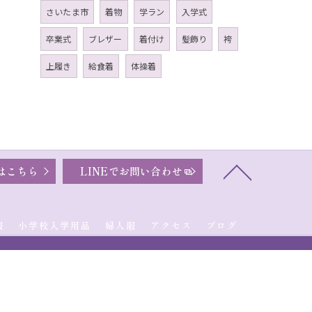
さいたま市
着物
学ラン
入学式
卒業式
ブレザー
着付け
髪飾り
袴
上履き
給食着
体操着
はこちら
LINEでお問い合わせ
服
小学校入学用品
婦人服
アクセス
ブログ