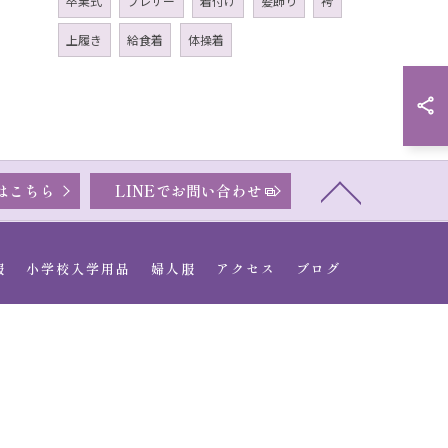
卒業式
ブレザー
着付け
髪飾り
袴
上履き
給食着
体操着
はこちら
LINEでお問い合わせ
服
小学校入学用品
婦人服
アクセス
ブログ