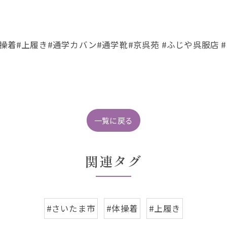
操着#上履き#通学カバン#通学靴#京呉苑 #ふじや呉服店 
一覧に戻る
関連タグ
#さいたま市
#体操着
#上履き