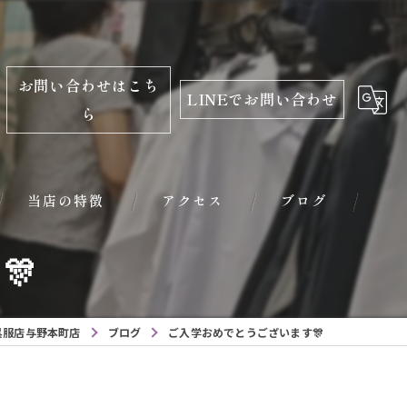
お問い合わせはこち
LINEでお問い合わせ
ら
当店の特徴
アクセス
ブログ
🎊
振袖
レンタル
呉服店与野本町店
ブログ
ご入学おめでとうございます🎊
学生服
小学校入学用品