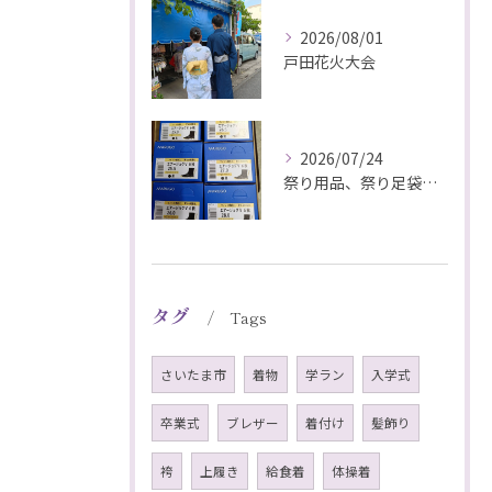
2026/08/01
戸田花火大会
2026/07/24
祭り用品、祭り足袋特価販売中
タグ
Tags
さいたま市
着物
学ラン
入学式
卒業式
ブレザー
着付け
髪飾り
袴
上履き
給食着
体操着