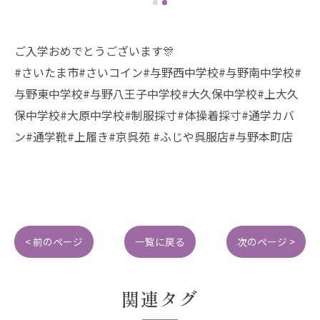
ご入学おめでとうございます🎊
#さいたま市#さいコイン#与野西中学校#与野南中学校#
与野東中学校#与野八王子中学校#大久保中学校#上大久
保中学校#大原中学校#制服採寸#体操着採寸#通学カバ
ン#通学靴#上履き#京呉苑 #ふじや呉服店#与野本町店
< 前のページ
一覧に戻る
次のページ >
関連タグ