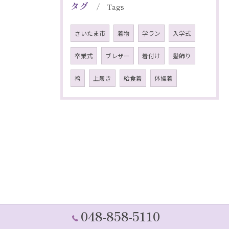
タグ
Tags
さいたま市
着物
学ラン
入学式
卒業式
ブレザー
着付け
髪飾り
袴
上履き
給食着
体操着
048-858-5110