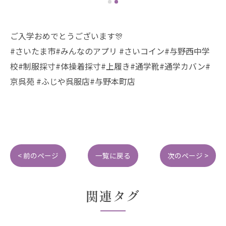
ご入学おめでとうございます🎊
#さいたま市#みんなのアプリ #さいコイン#与野西中学
校#制服採寸#体操着採寸#上履き#通学靴#通学カバン#
京呉苑 #ふじや呉服店#与野本町店
< 前のページ
一覧に戻る
次のページ >
関連タグ