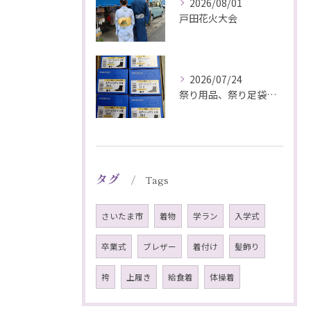
2026/08/01
戸田花火大会
2026/07/24
祭り用品、祭り足袋特価販売中
タグ
Tags
さいたま市
着物
学ラン
入学式
卒業式
ブレザー
着付け
髪飾り
袴
上履き
給食着
体操着