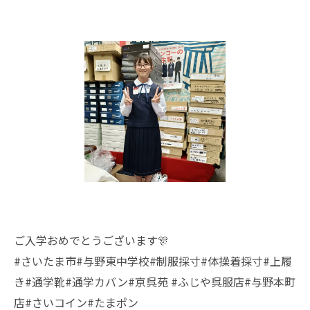
ご入学おめでとうございます🎊
#さいたま市#与野東中学校#制服採寸#体操着採寸#上履
き#通学靴#通学カバン#京呉苑 #ふじや呉服店#与野本町
店#さいコイン#たまポン