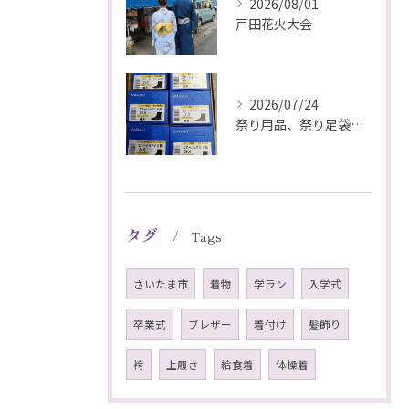
2026/08/01
戸田花火大会
2026/07/24
祭り用品、祭り足袋特価販売中
タグ
Tags
さいたま市
着物
学ラン
入学式
卒業式
ブレザー
着付け
髪飾り
袴
上履き
給食着
体操着