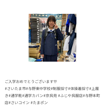
ご入学おめでとうございます🎊
#さいたま市#与野東中学校#制服採寸#体操着採寸#上履
き#通学靴#通学カバン#京呉苑 #ふじや呉服店#与野本町
店#さいコイン #たまポン