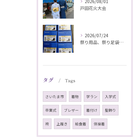
2026/08/01
戸田花火大会
2026/07/24
祭り用品、祭り足袋特価販売中
タグ
Tags
さいたま市
着物
学ラン
入学式
卒業式
ブレザー
着付け
髪飾り
袴
上履き
給食着
体操着