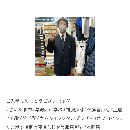
ご入学おめでとうございます🎊
#さいたま市#与野西中学校#制服採寸#体操着採寸#上履
き#通学靴#通学カバン#レンタルブレザー#さいコイン#
たまポン #京呉苑 #ふじや呉服店#与野本町店