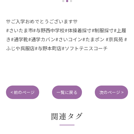
🎊ご入学おめでとうございます🎊
#さいたま市#与野西中学校#体操着採寸#制服採寸#上履
き#通学靴#通学カバン#さいコイン#たまポン #京呉苑 #
ふじや呉服店#与野本町店#ソフトテニスコーチ
< 前のページ
一覧に戻る
次のページ >
関連タグ