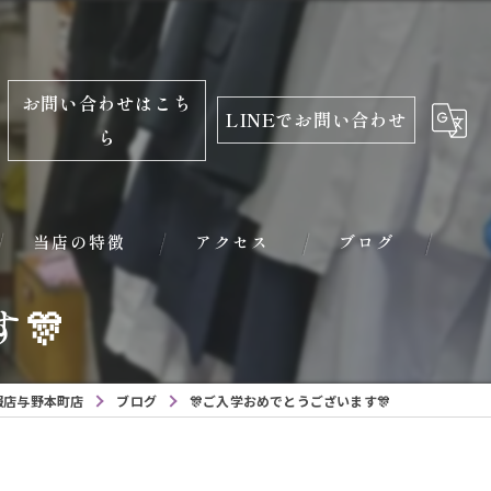
お問い合わせはこち
LINEでお問い合わせ
ら
当店の特徴
アクセス
ブログ
🎊
振袖
レンタル
服店与野本町店
ブログ
🎊ご入学おめでとうございます🎊
学生服
小学校入学用品