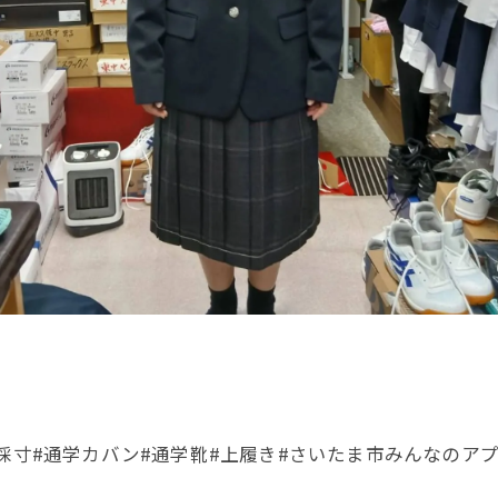
採寸#通学カバン#通学靴#上履き#さいたま市みんなのアプリ