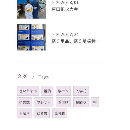
2026/08/01
戸田花火大会
2026/07/24
祭り用品、祭り足袋特価販売中
タグ
Tags
さいたま市
着物
学ラン
入学式
卒業式
ブレザー
着付け
髪飾り
袴
上履き
給食着
体操着