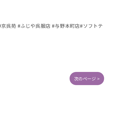
#京呉苑 #ふじや呉服店 #与野本町店#ソフトテ
次のページ >