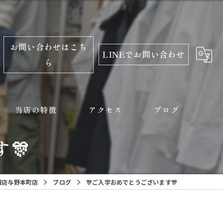
お問い合わせはこち
LINEでお問い合わせ
ら
当店の特徴
アクセス
ブログ
🎊
振袖
レンタル
服店与野本町店
ブログ
🎊ご入学おめでとうございます🎊
学生服
小学校入学用品