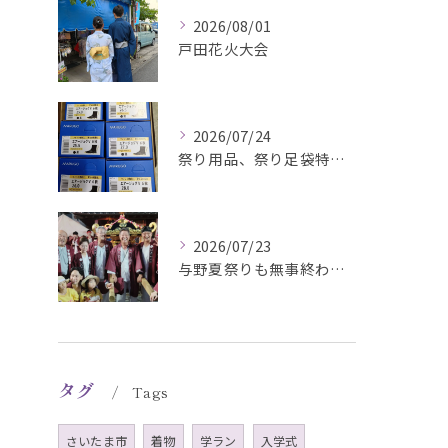
2026/08/01
戸田花火大会
2026/07/24
祭り用品、祭り足袋特価販売中
2026/07/23
与野夏祭りも無事終わりました#さいたま市#下町祭事委員長#祭...
タグ
Tags
さいたま市
着物
学ラン
入学式