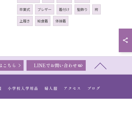
卒業式
ブレザー
着付け
髪飾り
袴
上履き
給食着
体操着
はこちら
LINEでお問い合わせ
服
小学校入学用品
婦人服
アクセス
ブログ