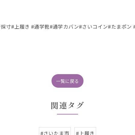
着採寸#上履き #通学靴#通学カバン#さいコイン#たまポン 
一覧に戻る
関連タグ
#さいたま市
#上履き