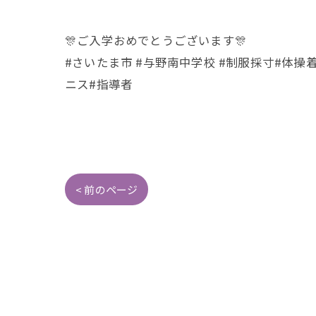
🎊ご入学おめでとうございます🎊
#さいたま市 #与野南中学校 #制服採寸#体操
ニス#指導者
< 前のページ