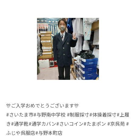
🎊ご入学おめでとうございます🎊
#さいたま市#与野南中学校 #制服採寸#体操着採寸#上履
き#通学靴#通学カバン#さいコイン#たまポン #京呉苑 #
ふじや呉服店#与野本町店