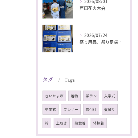
2026/08/01
戸田花火大会
2026/07/24
祭り用品、祭り足袋特価販売中
タグ
Tags
さいたま市
着物
学ラン
入学式
卒業式
ブレザー
着付け
髪飾り
袴
上履き
給食着
体操着