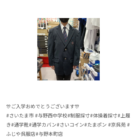
🎊ご入学おめでとうございます🎊
#さいたま市 #与野西中学校#制服採寸#体操着採寸#上履
き#通学靴#通学カバン#さいコイン#たまポン #京呉苑 #
ふじや呉服店#与野本町店