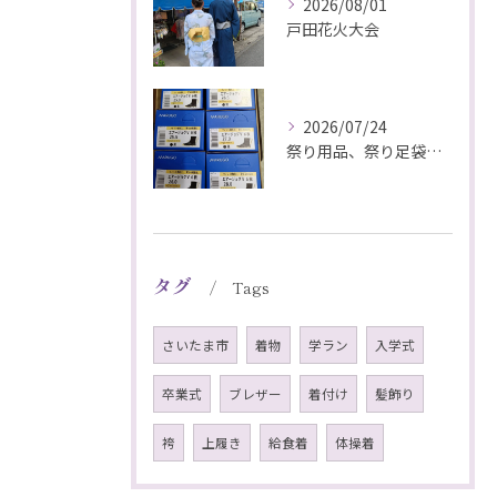
2026/08/01
戸田花火大会
2026/07/24
祭り用品、祭り足袋特価販売中
タグ
Tags
さいたま市
着物
学ラン
入学式
卒業式
ブレザー
着付け
髪飾り
袴
上履き
給食着
体操着