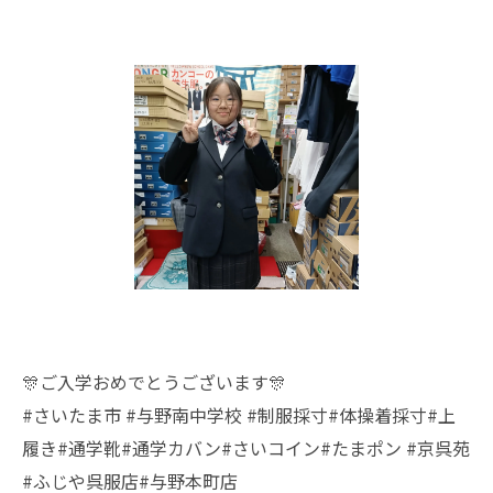
🎊ご入学おめでとうございます🎊
#さいたま市 #与野南中学校 #制服採寸#体操着採寸#上
履き#通学靴#通学カバン#さいコイン#たまポン #京呉苑
#ふじや呉服店#与野本町店