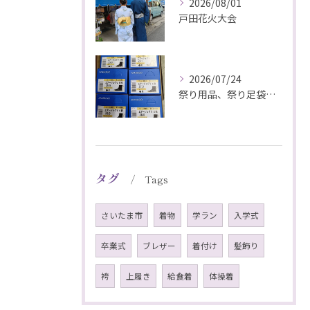
2026/08/01
戸田花火大会
2026/07/24
祭り用品、祭り足袋特価販売中
タグ
Tags
さいたま市
着物
学ラン
入学式
卒業式
ブレザー
着付け
髪飾り
袴
上履き
給食着
体操着