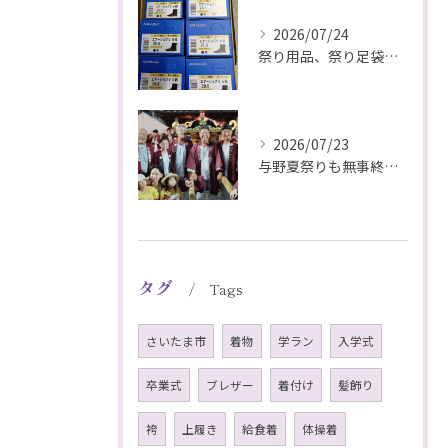
2026/07/24
祭り用品、祭り足袋特価販売中
2026/07/23
与野夏祭りも無事終わりました#さいたま市#下町祭事委員長#祭...
タグ
Tags
さいたま市
着物
学ラン
入学式
卒業式
ブレザー
着付け
髪飾り
袴
上履き
給食着
体操着