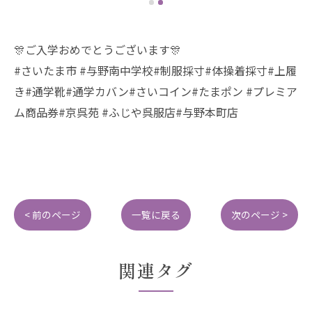
🎊ご入学おめでとうございます🎊
#さいたま市 #与野南中学校#制服採寸#体操着採寸#上履
き#通学靴#通学カバン#さいコイン#たまポン #プレミア
ム商品券#京呉苑 #ふじや呉服店#与野本町店
< 前のページ
一覧に戻る
次のページ >
関連タグ