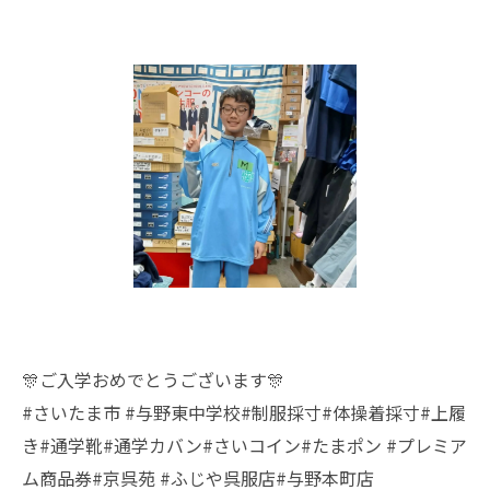
🎊ご入学おめでとうございます🎊
#さいたま市 #与野東中学校#制服採寸#体操着採寸#上履
き#通学靴#通学カバン#さいコイン#たまポン #プレミア
ム商品券#京呉苑 #ふじや呉服店#与野本町店