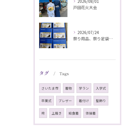
2026/08/01
戸田花火大会
2026/07/24
祭り用品、祭り足袋特価販売中
タグ
Tags
さいたま市
着物
学ラン
入学式
卒業式
ブレザー
着付け
髪飾り
袴
上履き
給食着
体操着