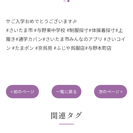
🎊ご入学おめでとうございます🎉
#さいたま市 #与野東中学校 #制服採寸#体操着採寸#上
履き#通学カバン#さいたま市みんなのアプリ #さいコイ
ン #たまポン #京呉苑 #ふじや呉服店#与野本町店
< 前のページ
一覧に戻る
次のページ >
関連タグ