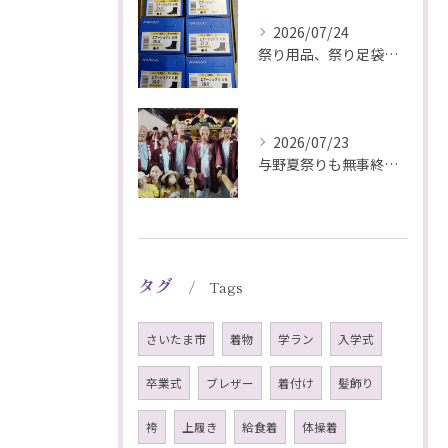
2026/07/24
祭り用品、祭り足袋特価販売中
2026/07/23
与野夏祭りも無事終わりました#さいたま市#下町祭事委員長#祭...
タグ
Tags
さいたま市
着物
学ラン
入学式
卒業式
ブレザー
着付け
髪飾り
袴
上履き
給食着
体操着