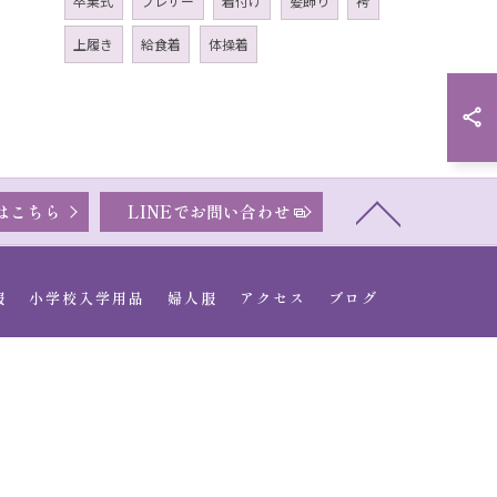
卒業式
ブレザー
着付け
髪飾り
袴
上履き
給食着
体操着
はこちら
LINEでお問い合わせ
服
小学校入学用品
婦人服
アクセス
ブログ