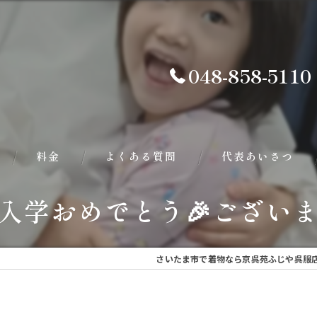
048-858-5110
料金
よくある質問
代表あいさつ
ご入学おめでとう🎉ござい
さいたま市で着物なら京呉苑ふじや呉服