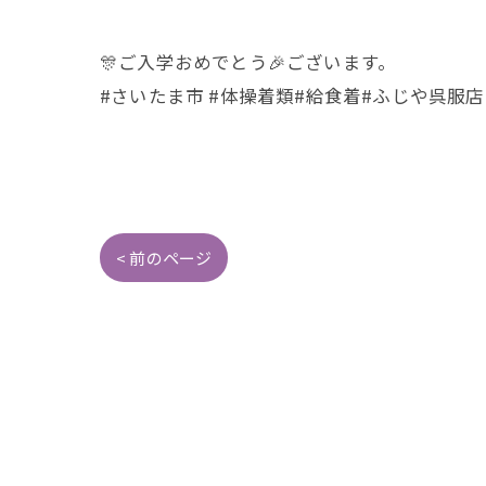
🎊ご入学おめでとう🎉ございます。
#さいたま市 #体操着類#給食着#ふじや呉服
< 前のページ