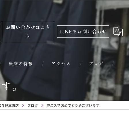
お問い合わせはこち
LINEでお問い合わせ
ら
当店の特徴
アクセス
ブログ
ます。
振袖
レンタル
店与野本町店
ブログ
🎊ご入学おめでとう🎉ございます。
学生服
小学校入学用品