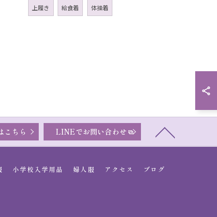
上履き
給食着
体操着
はこちら
LINEでお問い合わせ
服
小学校入学用品
婦人服
アクセス
ブログ