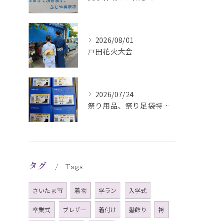
2026/08/01
戸田花火大会
2026/07/24
祭り用品、祭り足袋特価販売中
タグ
Tags
さいたま市
着物
学ラン
入学式
卒業式
ブレザー
着付け
髪飾り
袴