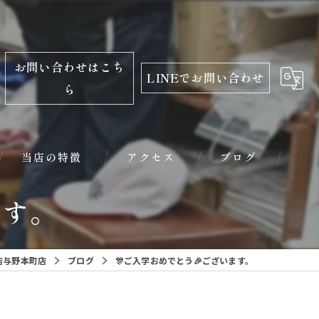
お問い合わせはこち
LINEでお問い合わせ
ら
当店の特徴
アクセス
ブログ
ます。
振袖
レンタル
店与野本町店
ブログ
🎊ご入学おめでとう🎉ございます。
学生服
小学校入学用品