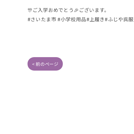
🎊ご入学おめでとう🎉ございます。
#さいたま市 #小学校用品#上履き#ふじや呉服
< 前のページ