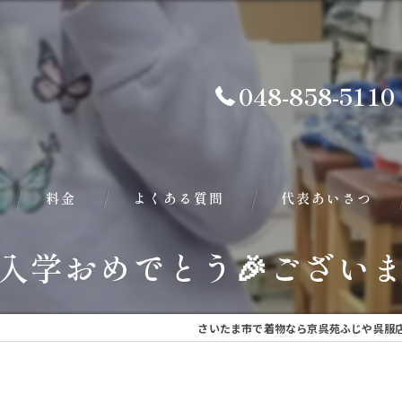
048-858-5110
料金
よくある質問
代表あいさつ
ご入学おめでとう🎉ござい
さいたま市で着物なら京呉苑ふじや呉服