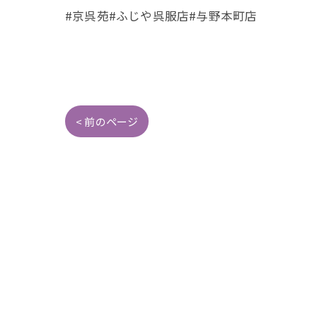
#京呉苑#ふじや呉服店#与野本町店
< 前のページ