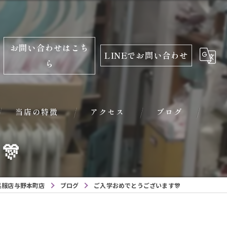
お問い合わせはこち
LINEでお問い合わせ
ら
当店の特徴
アクセス
ブログ
🎊
振袖
レンタル
呉服店与野本町店
ブログ
ご入学おめでとうございます🎊
学生服
小学校入学用品