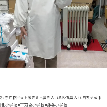
袋#赤白帽子#上履き#上履き入れ#お道具入れ #防災頭巾
西北小学校#下落合小学校#鈴谷小学校