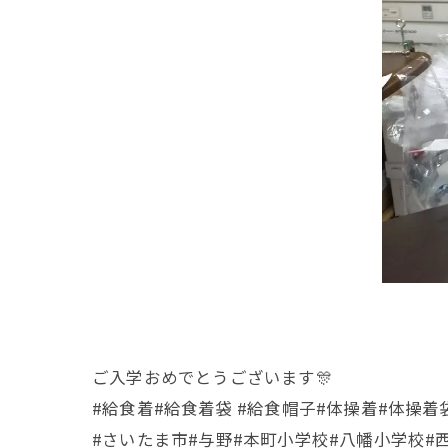
ご入学おめでとうございます🎊
#給食着#給食着袋 #給食帽子#体操着#体操着
#さいたま市#与野#本町小学校#八幡小学校#