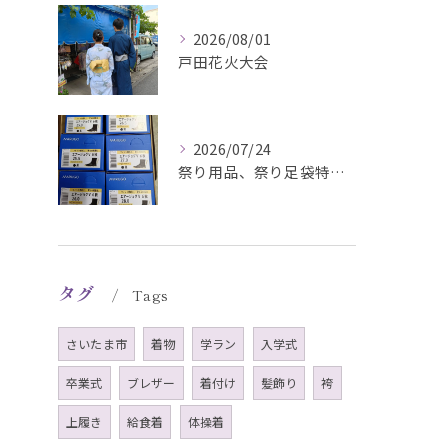
2026/08/01
戸田花火大会
2026/07/24
祭り用品、祭り足袋特価販売中
タグ
Tags
さいたま市
着物
学ラン
入学式
卒業式
ブレザー
着付け
髪飾り
袴
上履き
給食着
体操着