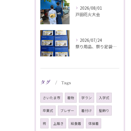
2026/08/01
戸田花火大会
2026/07/24
祭り用品、祭り足袋特価販売中
タグ
Tags
さいたま市
着物
学ラン
入学式
卒業式
ブレザー
着付け
髪飾り
袴
上履き
給食着
体操着