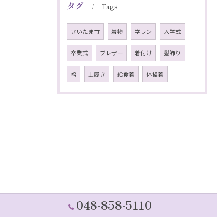
タグ
Tags
さいたま市
着物
学ラン
入学式
卒業式
ブレザー
着付け
髪飾り
袴
上履き
給食着
体操着
048-858-5110