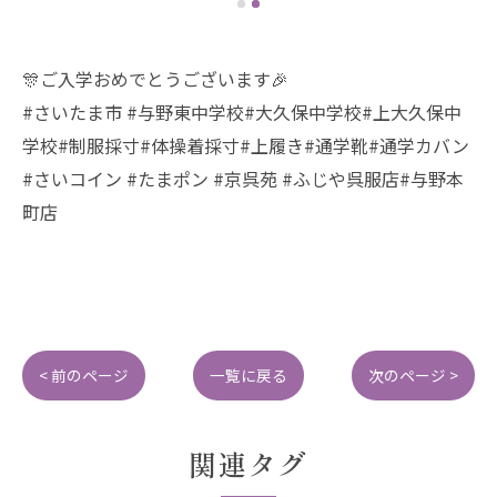
🎊ご入学おめでとうございます🎉
#さいたま市 #与野東中学校#大久保中学校#上大久保中
学校#制服採寸#体操着採寸#上履き#通学靴#通学カバン
#さいコイン #たまポン #京呉苑 #ふじや呉服店#与野本
町店
< 前のページ
一覧に戻る
次のページ >
関連タグ