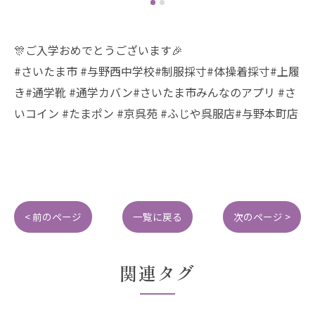
🎊ご入学おめでとうございます🎉
#さいたま市 #与野西中学校#制服採寸#体操着採寸#上履
き#通学靴 #通学カバン#さいたま市みんなのアプリ #さ
いコイン #たまポン #京呉苑 #ふじや呉服店#与野本町店
< 前のページ
一覧に戻る
次のページ >
関連タグ